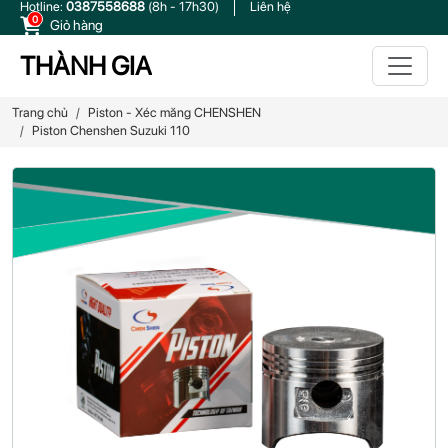
Hotline:
0387558688
(8h - 17h30)
Liên hệ
0
Giỏ hàng
THÀNH GIA
Trang chủ
Piston - Xéc măng CHENSHEN
Piston Chenshen Suzuki 110