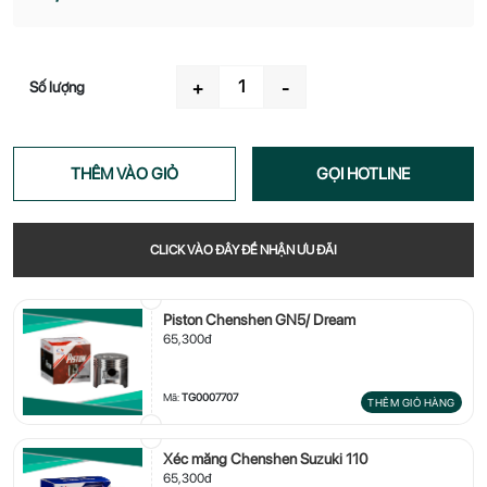
Số lượng
+
-
THÊM VÀO GIỎ
GỌI HOTLINE
CLICK VÀO ĐÂY ĐỂ NHẬN ƯU ĐÃI
Piston Chenshen GN5/ Dream
65,300đ
Mã:
TG0007707
THÊM GIỎ HÀNG
Xéc măng Chenshen Suzuki 110
65,300đ