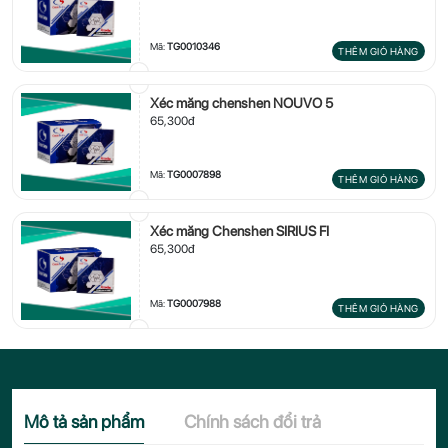
Mã:
TG0010346
THÊM GIỎ HÀNG
Xéc măng chenshen NOUVO 5
65,300đ
Mã:
TG0007898
THÊM GIỎ HÀNG
Xéc măng Chenshen SIRIUS FI
65,300đ
Mã:
TG0007988
THÊM GIỎ HÀNG
Mô tả sản phẩm
Chính sách đổi trả