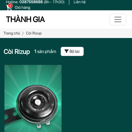
Hotline:
0387558688
(8h - 17h30)
Liên hệ
0
Giỏ hàng
THÀNH GIA
Trang chủ
Còi Rizup
Còi Rizup
1
sản phẩm
Bộ lọc